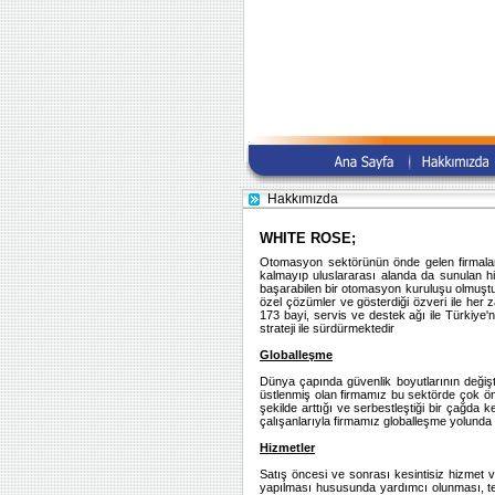
Hakkımızda
WHITE ROSE;
Otomasyon sektörünün önde gelen firmalar
kalmayıp uluslararası alanda da sunulan hiz
başarabilen bir otomasyon kuruluşu olmuştur. 
özel çözümler ve gösterdiği özveri ile her 
173 bayi, servis ve destek ağı ile Türkiye'
strateji ile sürdürmektedir
Globalleşme
Dünya çapında güvenlik boyutlarının değişt
üstlenmiş olan firmamız bu sektörde çok öne
şekilde arttığı ve serbestleştiği bir çağda
çalışanlarıyla firmamız globalleşme yolunda 
Hizmetler
Satış öncesi ve sonrası kesintisiz hizmet ve
yapılması hususunda yardımcı olunması, te